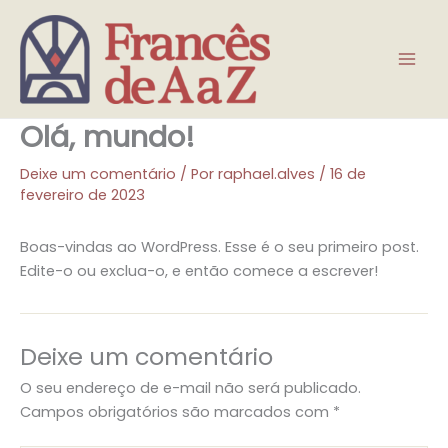
Ir
para
o
Francês de A a Z
conteúdo
Olá, mundo!
Deixe um comentário
/ Por
raphael.alves
/
16 de
fevereiro de 2023
Boas-vindas ao WordPress. Esse é o seu primeiro post.
Edite-o ou exclua-o, e então comece a escrever!
Deixe um comentário
O seu endereço de e-mail não será publicado.
Campos obrigatórios são marcados com
*